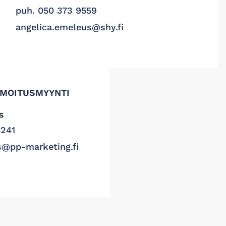
puh. 050 373 9559
angelica.emeleus@shy.fi
LMOITUSMYYNTI
s
4241
s@pp-marketing.fi