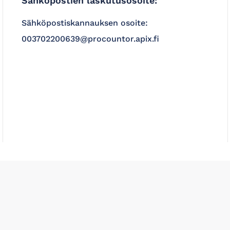
Sähköpostien laskutusosoite:
Sähköpostiskannauksen osoite:
003702200639@procountor.apix.fi