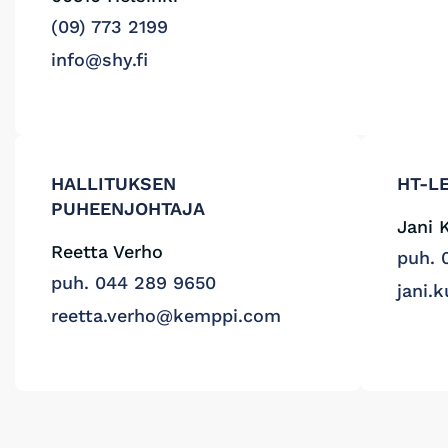
(09) 773 2199
info@shy.fi
HALLITUKSEN
HT-L
PUHEENJOHTAJA
Jani 
Reetta Verho
puh. 
puh. 044 289 9650
jani
reetta.verho@kemppi.com