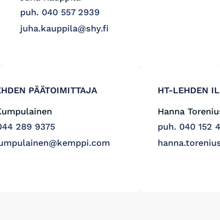
puh. 040 557 2939
juha.kauppila@shy.fi
EHDEN PÄÄTOIMITTAJA
HT-LEHDEN I
Kumpulainen
Hanna Toreniu
044 289 9375
puh. 040 152 
.kumpulainen@kemppi.com
hanna.toreniu