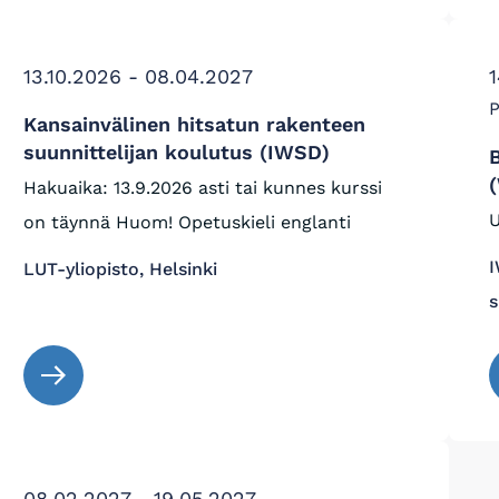
13.10.2026 - 08.04.2027
1
P
Kansainvälinen hitsatun rakenteen
suunnittelijan koulutus (IWSD)
Hakuaika: 13.9.2026 asti tai kunnes kurssi
U
on täynnä Huom! Opetuskieli englanti
I
LUT-yliopisto, Helsinki
s
08.02.2027 - 19.05.2027