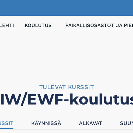
LEHTI
KOULUTUS
PAIKALLISOSASTOT JA PI
TULEVAT KURSSIT
IIW/EWF-koulutu
RSSIT
KÄYNNISSÄ
ALKAVAT
SUUN