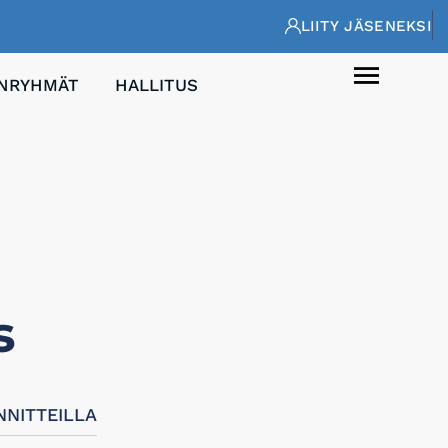
LIITY JÄSENEKSI
ENRYHMÄT
HALLITUS
s
NITTEILLA